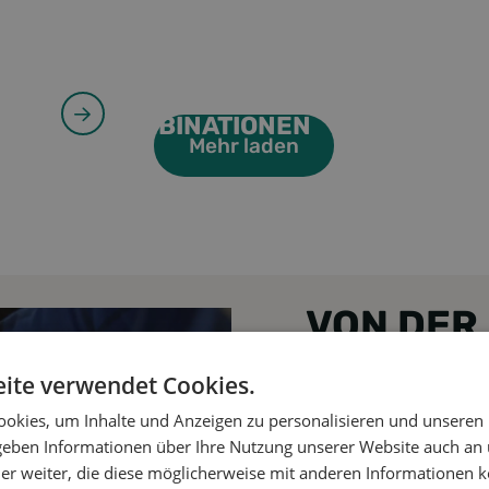
CLEVERE
KOMBINATIONEN
Mehr laden
VON DER 
VERPAC
ite verwendet Cookies.
okies, um Inhalte und Anzeigen zu personalisieren und unseren
Von Holzböden und 
 geben Informationen über Ihre Nutzung unserer Website auch an
er weiter, die diese möglicherweise mit anderen Informationen k
Deckeln, Hüllen,