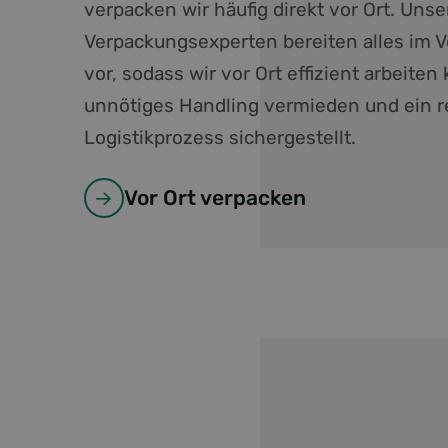
verpacken wir häufig direkt vor Ort. Unse
Verpackungsexperten bereiten alles im Vo
Name
Anbieter /
vor, sodass wir vor Ort effizient arbeiten
Name
Name
Domäne
Anbie
Name
_clck_backup
Dom
unnötiges Handling vermieden und ein r
_clsk
FPAU
.foresco.e
fp_user_id
SRM_B
Micr
Logistikprozess sichergestellt.
Corp
_ga_backup
.c.bi
_ga_G22TQF2F0Z
FPLC
_clsk_backup
.foresco.e
test_cookie
Goog
Vor Ort verpacken
.doub
_ga
MUID
Micr
Corp
.bin
MUID
Micr
Corp
_clck
.clar
ANONCHK
Micr
Corp
.c.cla