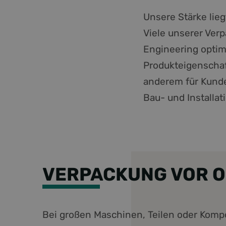
Unsere Stärke lie
__cf_bm
Viele unserer Ver
Engineering optim
_GRECAPTCHA
Produkteigenschaf
anderem für Kunde
CookieScriptConse
Bau- und Installa
PHPSESSID
VERPACKUNG VOR 
li_gc
__cf_bm
Bei großen Maschinen, Teilen oder Kom