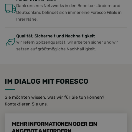
Banner
Dank unseres Netzwerks in den Benelux-Ländern und
Script
ordnu
Deutschland befindet sich immer eine Foresco Filiale in
funkti
Ihrer Nähe.
PHPSESSID
Sitzung
Cookie
PHP.net
Anwen
www.foresco.eu
wird, 
Qualität, Sicherheit und Nachhaltigkeit
Sprache
eine a
Wir liefern Spitzenqualität, wir arbeiten sicher und wir
die zu
setzen auf größtmögliche Nachhaltigkeit.
Benutz
verwen
Normal
sich um
generie
und We
verwen
die Sit
IM DIALOG MIT FORESCO
gutes B
die Be
Anmeld
Benutz
Sie möchten wissen, was wir für Sie tun können?
Seiten.
Kontaktieren Sie uns.
li_gc
5 Monate 4
Wird v
LinkedIn
Wochen
Zustim
Corporation
zur V
.linkedin.com
Cookie
MEHR INFORMATIONEN ODER EIN
wesent
speich
ANGEBOT ANFORDERN