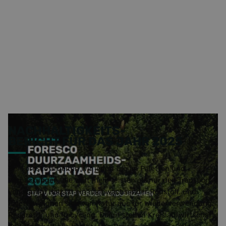
NACHHALTIGKEITS-
BERICHT FÜR DAS JAHR 2025
Bei Foresco arbeiten wir jeden Tag an Paletten und
Verpackungen, die weit mehr leisten als nur den Transport
von Waren. Holz ist ein nachwachsender Rohstoff, und
Paletten eignen sich von Natur aus für Wiederverwendung,
Reparatur und Recycling. Damit stehen Kreislaufwirtschaft