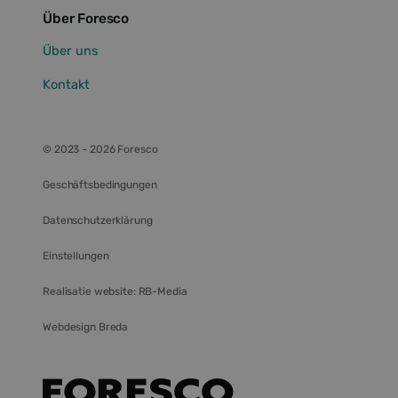
advertenties die
Über Foresco
de eindgebruiker
mogelijk heeft
gezien voordat
Über uns
hij de genoemde
website bezocht.
Kontakt
IDE
1 Jahr
Dieses Cookie
Google LLC
wird von
.doubleclick.net
Doubleclick
gesetzt und
enthält
© 2023 - 2026 Foresco
Informationen
darüber, wie der
Endbenutzer die
Geschäftsbedingungen
Website nutzt,
sowie über
Werbung, die der
Datenschutzerklärung
Endbenutzer
möglicherweise
Einstellungen
vor dem Besuch
dieser Website
gesehen hat.
Realisatie website: RB-Media
lidc
1 Tag
Dies ist ein
Microsoft
Microsoft MSN-
Corporation
Webdesign Breda
Cookie eines
.linkedin.com
Erstanbieters, das
das
ordnungsgemäße
Funktionieren
dieser Website