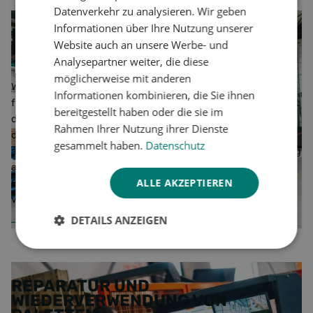
GERMAN
Datenverkehr zu analysieren. Wir geben
Informationen über Ihre Nutzung unserer
HIN ZU EINER CO2-FREIEN
Website auch an unsere Werbe- und
PRODUKTION
Analysepartner weiter, die diese
möglicherweise mit anderen
Wie viele unserer Kunden arbeiten auch wir an einer CO
-
2
Informationen kombinieren, die Sie ihnen
freien Produktion. Die Steigerung unserer Nachhaltigkeit ist
bereitgestellt haben oder die sie im
daher einer der Bausteine unserer Strategie 2025. Zu
Rahmen Ihrer Nutzung ihrer Dienste
diesem Zweck arbeiten wir mit renommierten und
gesammelt haben.
Datenschutz
anerkannten Organisationen zusammen. Kein Greenwashing
also, sondern echte Maßnahmen mit dem Ziel, unsere CO
-
2
ALLE AKZEPTIEREN
Emissionen bereits 2030 zu halbieren und bis 2050
vollständig CO
-frei zu sein.
2
DETAILS ANZEIGEN
So werden wir CO2-frei produzieren
Unbedingt
Performance
erforderlich
REPARATUR UND
WIEDERVERWENDUNG VON