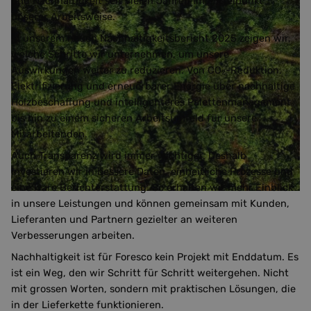
und Nachhaltigkeit seit vielen Jahren im Mittelpunkt
unserer Arbeitsweise.
In unserem neuen Nachhaltigkeitsbericht 2025 zeigen wir,
welche Schritte wir unternehmen, um unsere
Auswirkungen weiter zu reduzieren. Von CO₂-Reduktion,
Elektrifizierung und erneuerbarer Energie über nachhaltige
Holzbeschaffung und intelligenteres Palettenmanagement
bis hin zu einem sicheren Arbeitsumfeld für unsere
Mitarbeitenden.
Auch Transparenz wird immer wichtiger. Deshalb
investieren wir in bessere Daten, einheitliche Prozesse und
eine klare Berichterstattung. So erhalten wir mehr Einblick
in unsere Leistungen und können gemeinsam mit Kunden,
Lieferanten und Partnern gezielter an weiteren
Verbesserungen arbeiten.
Nachhaltigkeit ist für Foresco kein Projekt mit Enddatum. Es
ist ein Weg, den wir Schritt für Schritt weitergehen. Nicht
mit grossen Worten, sondern mit praktischen Lösungen, die
in der Lieferkette funktionieren.