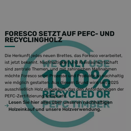
FORESCO SETZT AUF PEFC- UND
RECYCLINGHOLZ
Die Herkunft jedes neuen Brettes, das Foresco verarbeitet,
ist jetzt bekannt. Nachhaltigkeit und Kreislaufwirtschaft
sind zentrale Themen, und mit zahlreichen Maßnahmen
möchte Foresco seine Prozesse und Produkte so nachhaltig
wie möglich gestalten. Aus diesem Grund wird seit 2025
ausschließlich Holz eingekauft, das den Anforderungen der
PEFC-Zertifizierung entspricht.
Lesen Sie hier alles über unseren nachhaltigen
Holzeinkauf und unsere Holzverwendung.