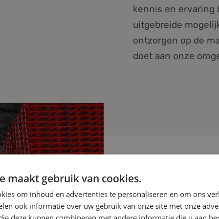
kennis en ervaring 
uitgebreide mogelij
ontzorgen op de man
doet aan onze omg
70.000
24.000
e maakt gebruik van cookies.
de pallets per
Vierkante meter houten
kies om inhoud en advertenties te personaliseren en om ons ver
dag
verpakkingen per dag
len ook informatie over uw gebruik van onze site met onze adver
 die deze kunnen combineren met andere informatie die u aan hen