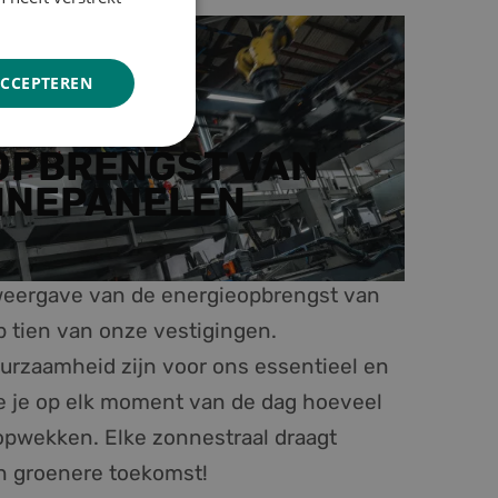
GERMAN
ACCEPTEREN
Niet-
 OPBRENGST VAN
geclassificeerd
NNEPANELEN
 weergave van de energieopbrengst van
rd
 tien van onze vestigingen.
urzaamheid zijn voor ons essentieel en
elding en
ie je op elk moment van de dag hoeveel
pwekken. Elke zonnestraal draagt
r op te slaan.
en groenere toekomst!