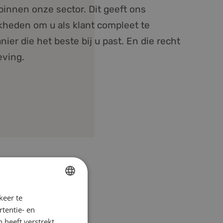
binnen onze sector. Dit geeft ons
kheden om u als klant compleet te
ier die het beste bij u past. En die recht
eving.
keer te
DUTCH
tentie- en
ENGLISH
 heeft verstrekt