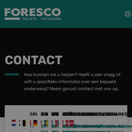
PALLETS
CONTACT
COLLECT, REPAIR & RE-USE
PACKAGING
Hoe kunnen we u helpen? Heeft u een vraag of
wilt u specifieke informatie over een bepaald
DUURZAAMHEID
onderwerp? Neem gerust contact met ons op.
Sectoren
SALES NEDERLAND
SALES BELGIË
SALES DUITSLAND
SALES ZWEDEN
SALES NOORWEGEN
SALES DENEMARKEN
Wet- en regelgeving
sales.nederland@foresco.eu
sales.belgie@foresco.eu
sales.deutschland@foresco.eu
sales.sweden@foresco.eu
sales.norway@foresco.e
sales.denmark@for
Kennisbank