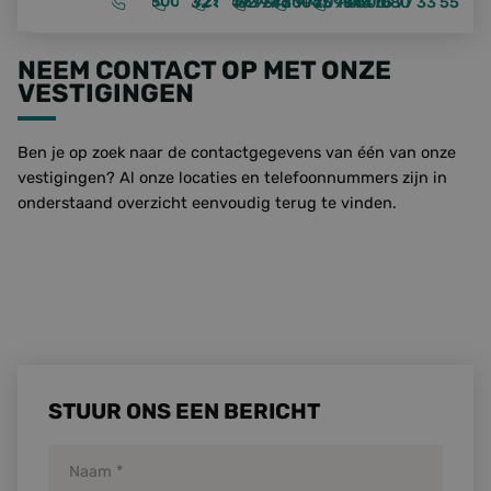
0800 - 7255387
+32 89 32 97 20
+49 9373 9720 - 0
+46 10 15 15 500
+47 99441080
+45 75 77 33 55
Over ons
NEEM CONTACT OP MET ONZE
VESTIGINGEN
Laatste updates
Veelgestelde vragen
Ben je op zoek naar de contactgegevens van één van onze
vestigingen? Al onze locaties en telefoonnummers zijn in
Werken bij Foresco
onderstaand overzicht eenvoudig terug te vinden.
Contact
Onze zonnepanelen
STUUR ONS EEN BERICHT