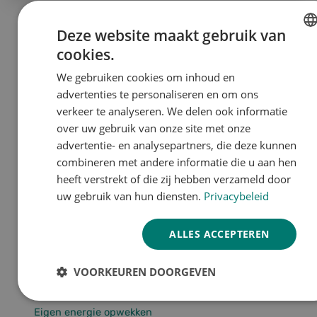
Deze website maakt gebruik van
cookies.
DUTCH
Diensten
We gebruiken cookies om inhoud en
ENGLISH
advertenties te personaliseren en om ons
Pallets
GERMAN
verkeer te analyseren. We delen ook informatie
Packaging
over uw gebruik van onze site met onze
advertentie- en analysepartners, die deze kunnen
Recycling
combineren met andere informatie die u aan hen
Webshop
heeft verstrekt of die zij hebben verzameld door
uw gebruik van hun diensten.
Privacybeleid
Duurzaamheid
ALLES ACCEPTEREN
Natuurlijk product
VOORKEUREN DOORGEVEN
Circulariteit
Strikt
Prestatie
Targeting
Eigen energie opwekken
noodzakelijk