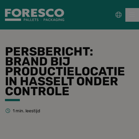
PALLETS
PERSBERICHT:
BRAND BIJ
COLLECT, REPAIR & RE-USE
PRODUCTIELOCATIE
PACKAGING
IN HASSELT ONDER
CONTROLE
DUURZAAMHEID
Sectoren
1
min. leestijd
Wet- en regelgeving
Kennisbank