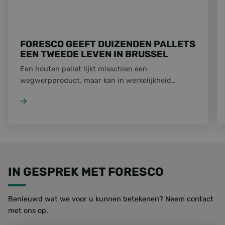
FORESCO GEEFT DUIZENDEN PALLETS
EEN TWEEDE LEVEN IN BRUSSEL
Een houten pallet lijkt misschien een
wegwerpproduct, maar kan in werkelijkheid
jarenlang meegaan. Dat bewijst de samenwerking
tussen Build Circular Brussels, Shipit, Net Brussel
en Foresco. Na een succesvolle testfase zijn
inmiddels meer dan 10.000 pallets
teruggewonnen en opnieuw ingezet binnen de
circulaire economie.
IN GESPREK MET FORESCO
Benieuwd wat we voor u kunnen betekenen? Neem contact
met ons op.