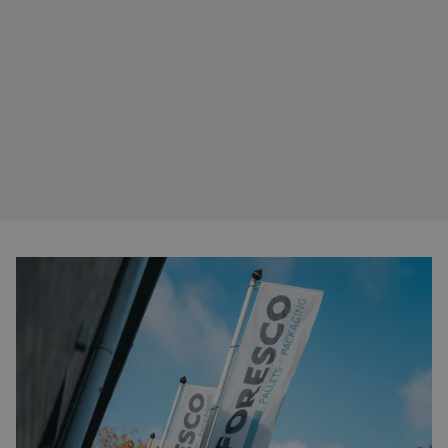
Over ons
Laatste updates
Veelgestelde vragen
Werken bij Foresco
Contact
Onze zonnepanelen
Gisteravond heeft brand gewoed bij onze productielocatie
in Hasselt. De brand vond plaats bij de
energievoorzieningsinstallatie op het terrein. Dankzij
effectieve detectie en snelle respons van de brandweer kon
de brand snel onder controle worden gebracht. Er zijn
geen gewonden of slachtoffers gevallen en ook geen
productiehallen of houtvoorraden getroffen. Hoewel de