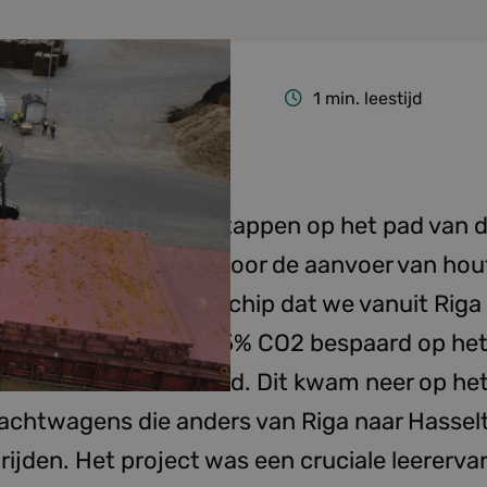
1
min. leestijd
etten we onze eerste stappen op het pad van
hip met een try-out voor de aanvoer van hout
nd: met het eerste schip dat we vanuit Riga
ebben we maar liefst 65% CO2 bespaard op het
één keer werd vervoerd. Dit kwam neer op he
vrachtwagens die anders van Riga naar Hassel
jden. Het project was een cruciale leerervar