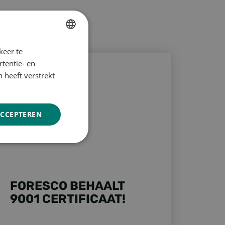
keer te
DUTCH
esco behaalt 9001 certificaat!
tentie- en
ENGLISH
 heeft verstrekt
GERMAN
ACCEPTEREN
Niet-
geclassificeerd
FORESCO BEHAALT
9001 CERTIFICAAT!
rd