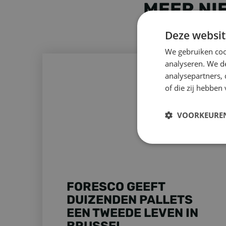
MEER NI
Deze websit
We gebruiken coo
FORESCO GEEFT DUIZENDEN PALLETS EEN TWEE
analyseren. We de
analysepartners,
of die zij hebbe
VOORKEURE
Strikt
noodzakelijk
FORESCO GEEFT
DUIZENDEN PALLETS
EEN TWEEDE LEVEN IN
BRUSSEL
S