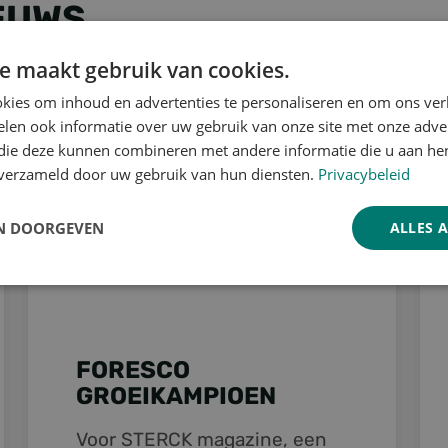
EUWS
e maakt gebruik van cookies.
kies om inhoud en advertenties te personaliseren en om ons ver
DE LEVEN IN BRUSSEL
Foresco groeikampioen
For
len ook informatie over uw gebruik van onze site met onze adver
 die deze kunnen combineren met andere informatie die u aan hen
n verzameld door uw gebruik van hun diensten.
Privacybeleid
N DOORGEVEN
ALLES 
Prestatie
Targeting
Functioneel
FORESCO
GROEIKAMPIOEN
Voor STERCK magazine, een
trikt noodzakelijk
Prestatie
Targeting
Functioneel
Niet-geclassificee