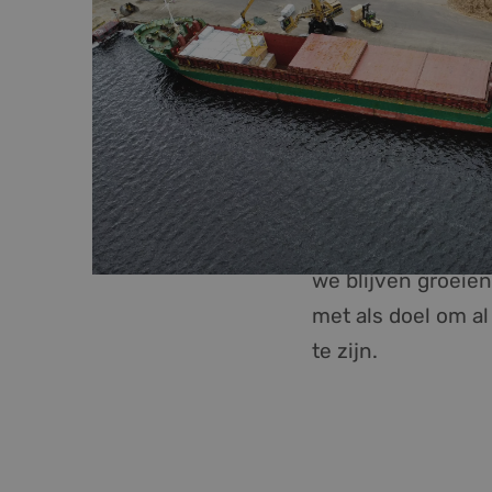
Als Foresco zijn w
we blijven groeie
met als doel om al
te zijn.