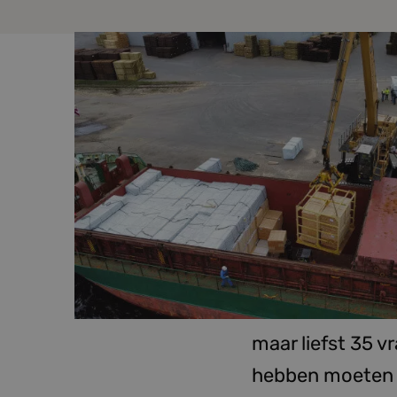
In april 2023 z
transport per sc
was indrukwekke
lieten varen, h
aan hout dat in 
maar liefst 35 
hebben moeten ri