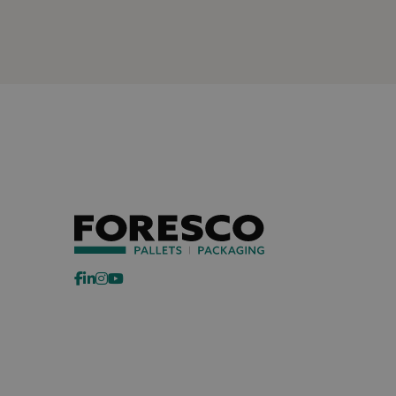
ANONCHK
Micr
Corp
.c.cla
IDE
Goog
.doub
lidc
Micr
Corp
.link
MR
Micr
Corp
.c.bi
bcookie
Micr
Corp
.link
SM
.c.cla
_gcl_au
Goog
.fore