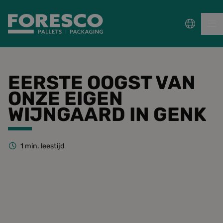
PALLETS
EERSTE OOGST VAN
ONZE EIGEN
COLLECT, REPAIR & RE-USE
WIJNGAARD IN GENK
PACKAGING
1
min. leestijd
DUURZAAMHEID
Sectoren
Wet- en regelgeving
Kennisbank