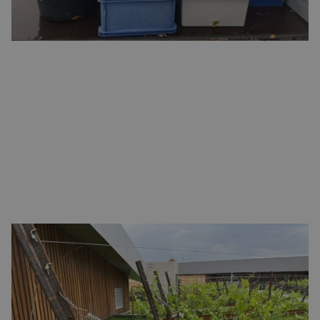
In totaal groeien er zo’n 300 wijnranken: Pinot Gris,
Chardonnay en Pinot Noir. Eind oktober volgde de eerste
oogst – goed voor 280 kilo druiven en naar schatting 150
liter schuimwijn. De Pinot Gris en Chardonnay worden
verwerkt tot een Blanc de Blancs in samenwerking met