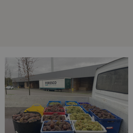
Over ons
Laatste updates
Veelgestelde vragen
Werken bij Foresco
Contact
Tussen de gebouwen van het nieuwe Foresco-
Onze zonnepanelen
hoofdkantoor ligt sinds kort een bijzondere blikvanger:
een kleine wijngaard. “Die is ontstaan vanuit het idee dat
duurzaamheid niet alleen over techniek gaat, maar ook
over beleving,” vertelt Maarten Maes, Hoofd Transformatie.
“De wijngaard maakt het terrein menselijker en groener en
sluit mooi aan bij de warme uitstraling van ons houten
kantoor.”