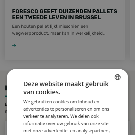
FORESCO GEEFT DUIZENDEN PALLETS
EEN TWEEDE LEVEN IN BRUSSEL
Een houten pallet lijkt misschien een
wegwerpproduct, maar kan in werkelijkheid
jarenlang meegaan. Dat bewijst de samenwerking
tussen Build Circular Brussels, Shipit, Net Brussel
en Foresco. Na een succesvolle testfase zijn
inmiddels meer dan 10.000 pallets
teruggewonnen en opnieuw ingezet binnen de
circulaire economie.
Deze website maakt gebruik
IN GESPREK MET FORESCO
van cookies.
DUTCH
We gebruiken cookies om inhoud en
ENGLISH
Benieuwd wat we voor u kunnen betekenen? Neem contact
advertenties te personaliseren en om ons
met ons op.
GERMAN
verkeer te analyseren. We delen ook
informatie over uw gebruik van onze site
met onze advertentie- en analysepartners,
MEER INFO OF EEN OFFERTE AANVRAGEN