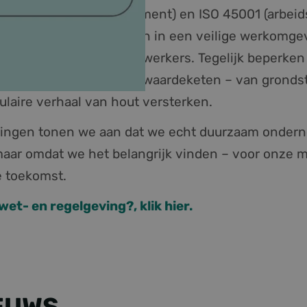
SO 14001 (milieumanagement) en ISO 45001 (arbeids
roducten gemaakt worden in een veilige werkomge
 welzijn van onze medewerkers. Tegelijk beperken
n we naar de volledige waardeketen – van grondsto
culaire verhaal van hout versterken.
eringen tonen we aan dat we echt duurzaam ondern
aar omdat we het belangrijk vinden – voor onze 
e toekomst.
et- en regelgeving?, klik hier.
EUWS