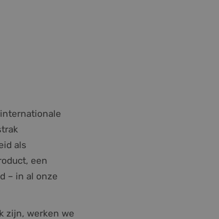
internationale
trak
id als
roduct, een
 – in al onze
jk zijn, werken we