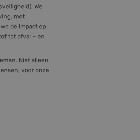
veiligheid). We
ving, met
 we de impact op
f tot afval – en
emen. Niet alleen
mensen, voor onze