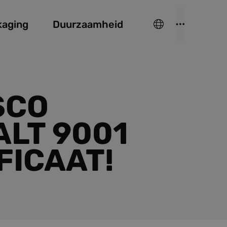
kaging
Duurzaamheid
SCO
LT 9001
FICAAT!