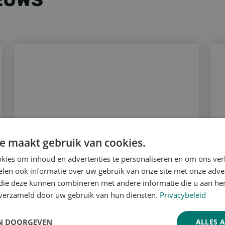
DE LEVEN IN BRUSSEL
Foresco groeikampioen
For
e maakt gebruik van cookies.
kies om inhoud en advertenties te personaliseren en om ons ver
len ook informatie over uw gebruik van onze site met onze adver
FORESCO
 die deze kunnen combineren met andere informatie die u aan hen
GROEIKAMPIOEN
n verzameld door uw gebruik van hun diensten.
Privacybeleid
Voor STERCK magazine, een
N DOORGEVEN
ALLES 