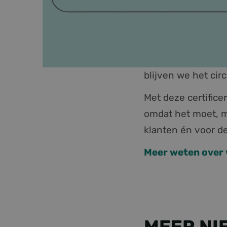
gericht toe naar I
willen dat onze p
aandacht voor het
de omgeving, kijke
blijven we het cir
Met deze certific
omdat het moet, m
klanten én voor d
Meer weten over w
MEER NI