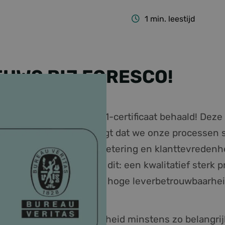
1
min. leestijd
EUWS BIJ FORESCO!
sco Group het ISO 9001-certificaat behaald! Deze 
itsmanagement bevestigt dat we onze processen s
ben, met continue verbetering en klanttevredenhe
 onze klanten betekent dit: een kwalitatief sterk p
liteitverhouding en een hoge leverbetrouwbaarheid
t. Omdat milieu en veiligheid minstens zo belangri