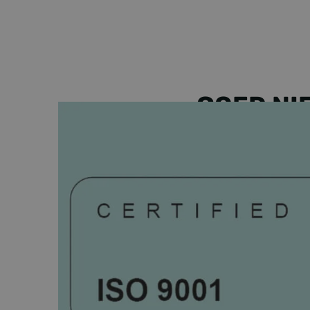
GOED NI
We hebben als Fore
norm voor kwalite
georganiseerd heb
uitgangspunt. Voor
gezonde prijs-kwa
vestigingen.
Daar stopt het nie