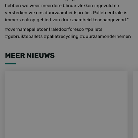
hebben we weer meerdere blinde vlekken ingevuld en
versterken we ons duurzaamheidsprofiel. Palletcentrale is
immers ook op gebied van duurzaamheid toonaangevend.”
#overnamepalletcentraledoorforesco #pallets
#gebruiktepallets #palletrecycling #duurzaamondernemen
MEER NIEUWS
FORESCO GEEFT DUIZENDEN PALLETS EEN TWEEDE LEVE
Fo