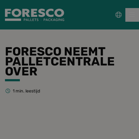
PALLETS
FORESCO NEEMT
PALLETCENTRALE
COLLECT, REPAIR & RE-USE
OVER
PACKAGING
1
min. leestijd
DUURZAAMHEID
Sectoren
Wet- en regelgeving
Kennisbank