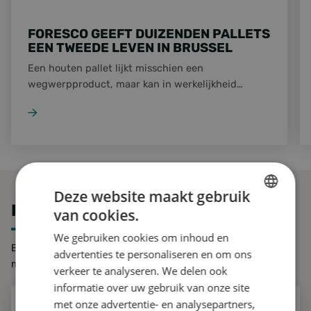
FORESCO GEEFT DUIZENDEN PALLETS
EEN TWEEDE LEVEN IN BRUSSEL
Een houten pallet lijkt misschien een
wegwerpproduct, maar kan in werkelijkheid
jarenlang meegaan. Dat bewijst de samenwerking
tussen Build Circular Brussels, Shipit, Net Brussel
en Foresco. Na een succesvolle testfase zijn
inmiddels meer dan 10.000 pallets
teruggewonnen en opnieuw ingezet binnen de
circulaire economie.
Deze website maakt gebruik
IN GESPREK MET FORESCO
van cookies.
DUTCH
We gebruiken cookies om inhoud en
ENGLISH
Benieuwd wat we voor u kunnen betekenen? Neem contact
advertenties te personaliseren en om ons
met ons op.
GERMAN
verkeer te analyseren. We delen ook
informatie over uw gebruik van onze site
met onze advertentie- en analysepartners,
MEER INFO OF EEN OFFERTE AANVRAGEN