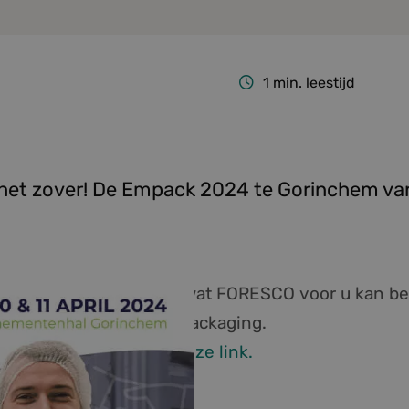
1
min. leestijd
het zover! De Empack 2024 te Gorinchem van 
e u daar om te kijken wat FORESCO voor u kan b
 (nieuw & gebruikt) en packaging.
egangstickets aan via deze link.