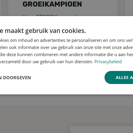
GROEIKAMPIOEN
Voor STERCK magazine, een
toonaangevend Vlaams B2B-
e maakt gebruik van cookies.
magazine, werd onze CEO Jan
kies om inhoud en advertenties te personaliseren en om ons ver
Ponnet geïnterviewd over de
len ook informatie over uw gebruik van onze site met onze adver
overnamestrategie. Hiermee
 die deze kunnen combineren met andere informatie die u aan hen
wil hij binnen enkele jaren
n verzameld door uw gebruik van hun diensten.
Privacybeleid
groeien naar een omzet van 1
N DOORGEVEN
ALLES 
miljard euro.
Prestatie
Targeting
Functioneel