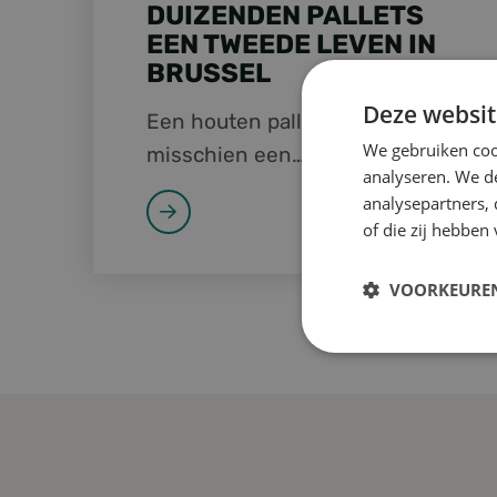
DUIZENDEN PALLETS
EEN TWEEDE LEVEN IN
BRUSSEL
Deze websit
Een houten pallet lijkt
We gebruiken coo
misschien een
analyseren. We de
wegwerpproduct, maar kan in
analysepartners,
werkelijkheid jarenlang
of die zij hebbe
meegaan. Dat bewijst de
samenwerking tussen Build
VOORKEURE
Circular Brussels, Shipit, Net
Brussel en Foresco. Na een
Strikt
noodzakelijk
succesvolle testfase zijn
inmiddels meer dan 10.000
pallets teruggewonnen en
opnieuw ingezet binnen de