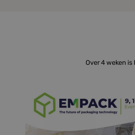
Over 4 weken is 
Graag ontmoeten w
gebied van pallets
Vraag uw gratis to