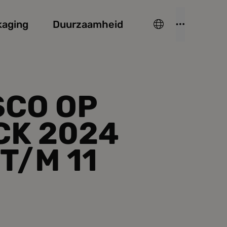
kaging
Duurzaamheid
SCO OP
CK 2024
 T/M 11