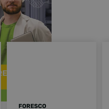
EUWS
DE LEVEN IN BRUSSEL
Foresco groeikampioen
For
FORESCO