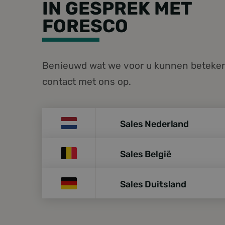
IN GESPREK MET
circulaire economie.
S
FORESCO
Strikt noodzakelijke
accountbeheer. De we
Naam
Benieuwd wat we voor u kunnen betek
googtrans
contact met ons op.
__cf_bm
_GRECAPTCHA
Sales Nederland
sales.nederland@foresc
CookieScriptConse
Sales België
0800 - 7255387
sales.belgie@foresco.e
Sales Duitsland
+32 89 32 97 20
PHPSESSID
sales.deutschland@fore
+49 9373 9720 - 0