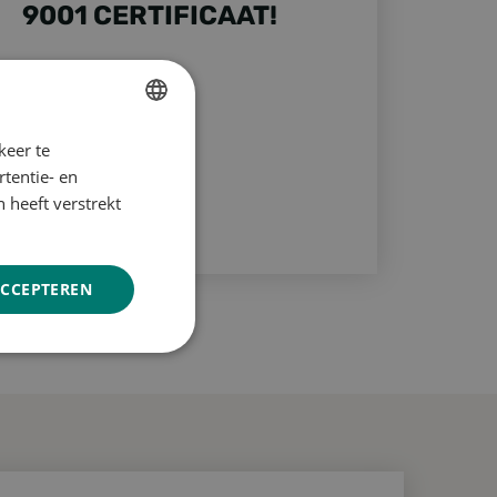
9001 CERTIFICAAT!
keer te
DUTCH
tentie- en
ENGLISH
 heeft verstrekt
GERMAN
ACCEPTEREN
Niet-
geclassificeerd