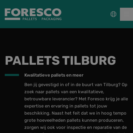
PALLETS
PALLETS TILBURG
COLLECT, REPAIR & RE-USE
PACKAGING
Kwalitatieve pallets en meer
Ben jij gevestigd in of in de buurt van Tilburg? Op
DUURZAAMHEID
zoek naar pallets van een kwalitatieve,
betrouwbare leverancier? Met Foresco krijg je alle
expertise en ervaring in pallets tot jouw
Sectoren
beschikking. Naast het feit dat we in hoog tempo
Wet- en regelgeving
grote hoeveelheden pallets kunnen produceren,
zorgen wij ook voor inspectie en reparatie van de
Kennisbank