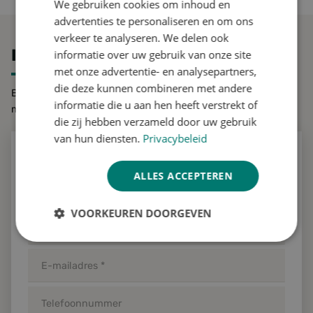
We gebruiken cookies om inhoud en
ENGLISH
advertenties te personaliseren en om ons
GERMAN
verkeer te analyseren. We delen ook
IN GESPREK MET FORESCO
informatie over uw gebruik van onze site
met onze advertentie- en analysepartners,
die deze kunnen combineren met andere
Benieuwd wat we voor u kunnen betekenen? Neem contact
informatie die u aan hen heeft verstrekt of
met ons op.
die zij hebben verzameld door uw gebruik
van hun diensten.
Privacybeleid
MEER INFO OF EEN OFFERTE AANVRAGEN
ALLES ACCEPTEREN
VOORKEUREN DOORGEVEN
Strikt
Prestatie
Targeting
noodzakelijk
Functioneel
Niet-