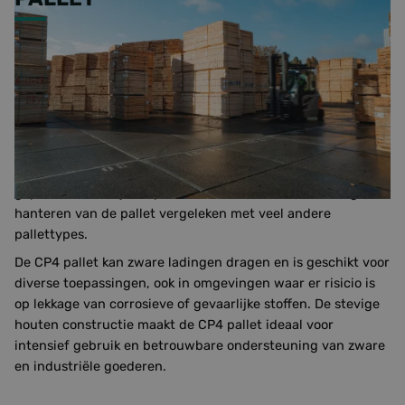
De CP4 houtpallet is een robuuste blokpallet, ideaal voor
zwaardere industriële toepassingen. In plaats van
dwarsbalken heeft de CP4 pallet sterke blokken, waardoor
er openingen zijn aan alle vier de zijden. Dit ontwerp maakt
het mogelijk om de pallet vanaf elke kant eenvoudig met
een heftruck op te tillen. Daarnaast kan een pompwagen
handmatig vanaf twee zijden onder de pallet worden
geplaatst, dankzij de open onderkant. Dit vereenvoudigt het
hanteren van de pallet vergeleken met veel andere
pallettypes.
De CP4 pallet kan zware ladingen dragen en is geschikt voor
diverse toepassingen, ook in omgevingen waar er risicio is
op lekkage van corrosieve of gevaarlijke stoffen. De stevige
houten constructie maakt de CP4 pallet ideaal voor
intensief gebruik en betrouwbare ondersteuning van zware
en industriële goederen.