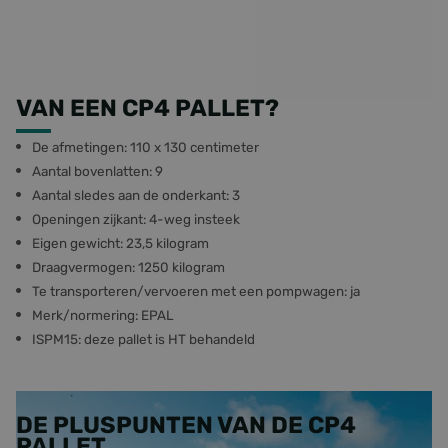
kenmerken en specificaties van de CP4 pallets en vraag
een offerte aan.
WAT ZIJN DE EXACTE KENMERKEN
VAN EEN CP4 PALLET?
De afmetingen: 110 x 130 centimeter
Aantal bovenlatten: 9
Aantal sledes aan de onderkant: 3
Openingen zijkant: 4-weg insteek
Eigen gewicht: 23,5 kilogram
Draagvermogen: 1250 kilogram
Te transporteren/vervoeren met een pompwagen: ja
Merk/normering: EPAL
ISPM15: deze pallet is HT behandeld
DE PLUSPUNTEN VAN DE CP4
PALLET