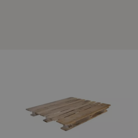
Over ons
Laatste updates
Veelgestelde vragen
Werken bij Foresco
Contact
Bij Foresco staan we voor betrouwbare oplossingen
Onze zonnepanelen
binnen verschillende industrieën. Zo ook binnen de
chemische industrie. Wanneer u bijvoorbeeld vaten met
vloeibare stoffen wilt laten vervoeren, is de CP4 een
geschikte pallet. Doordat deze pallet over vleugels
beschikt, is deze uitermate geschikt voor zwaarder
transport. CP staat voor Chemie Pallet en de CP4 pallet is
één van de negen verschillende chemie pallets binnen onze
branche. Lees verder voor meer informatie over de