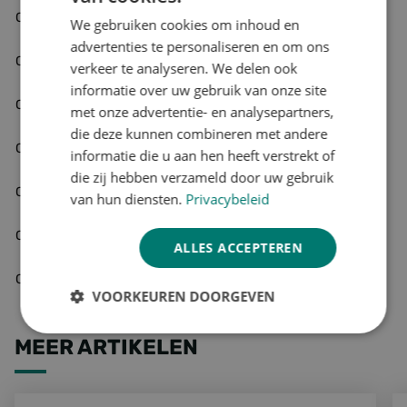
Ongeveer
Meer informatie
CP3 pallet
114 x 114 cm
We gebruiken cookies om inhoud en
23,5 kilo
CP pallets
ENGLISH
advertenties te personaliseren en om ons
Ongeveer
Meer informatie
GERMAN
CP4 pallet
110 x 130 cm
verkeer te analyseren. We delen ook
23,5 kilo
CP pallets
informatie over uw gebruik van onze site
Ongeveer
Meer informatie
CP5 pallet
76 x 114 cm
met onze advertentie- en analysepartners,
16,5 kilo
CP pallets
die deze kunnen combineren met andere
Ongeveer
Meer informatie
CP6 pallet
100 x 120 cm
informatie die u aan hen heeft verstrekt of
23,5 kilo
CP pallets
die zij hebben verzameld door uw gebruik
Ongeveer
Meer informatie
CP7 pallet
110 x 130 cm
van hun diensten.
Privacybeleid
23,5 kilo
CP pallets
Ongeveer 24
Meer informatie
CP8 pallet
114 x 114 cm
kilo
CP pallets
ALLES ACCEPTEREN
Ongeveer
Meer informatie
CP9 pallet
114 x 114 cm
22-25 kilo
CP pallets
VOORKEUREN DOORGEVEN
Strikt
Prestatie
Targeting
MEER ARTIKELEN
noodzakelijk
PPWR; Europese verordening voor verpakkingen en verpa
De