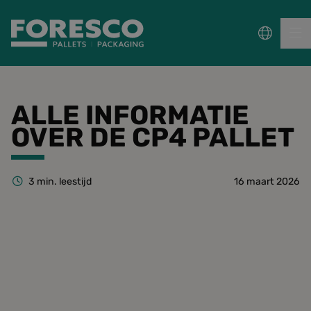
PALLETS
ALLE INFORMATIE
OVER DE CP4 PALLET
COLLECT, REPAIR & RE-USE
PACKAGING
3
min. leestijd
16 maart 2026
DUURZAAMHEID
Sectoren
Wet- en regelgeving
Kennisbank