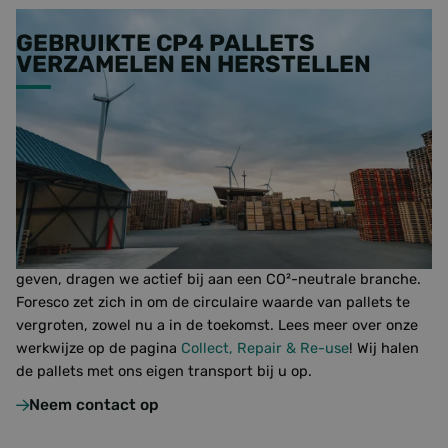
GEBRUIKTE CP4 PALLETS
VERZAMELEN EN HERSTELLEN
Bij Foresco kunt u niet alleen pallets in bepaalde
hoeveelheden bij ons afnemen, maar ook gebruikte pallets
aan ons verkopen. Wij zijn namelijk continu op zoek naar
gebruikte pallets die we kunnen opkopen. Ons doel is om
zoveel mogelijk pallets te repareren en herstellen, zodat ze
opnieuw tegen een aantrekkelijke prijs op de markt kunnen
worden gebracht. Door pallets een langere levensduur te
geven, dragen we actief bij aan een CO²-neutrale branche.
Foresco zet zich in om de circulaire waarde van pallets te
vergroten, zowel nu a in de toekomst. Lees meer over onze
werkwijze op de pagina
Collect, Repair & Re-
use
! Wij halen
de pallets met ons eigen transport bij u op.
Neem contact op