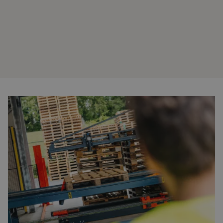
Over ons
Laatste updates
Veelgestelde vragen
Werken bij Foresco
Contact
De pallethandel speelt een cruciale rol in de logistieke
Onze zonnepanelen
sector. Bedrijven die actief zijn in de handel van pallets
zorgen ervoor dat de juiste pallets op het juiste moment
beschikbaar zijn voor transport en opslag. Maar waar moet
precies op gelet worden als u zaken doet met een
pallethandel? In dit artikel geven we u een overzicht van de
belangrijkste aandachtspunten, zodat u goed voorbereid
bent en de juiste keuze kunt maken.