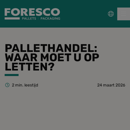
PALLETS
PALLETHANDEL:
WAAR MOET U OP
COLLECT, REPAIR & RE-USE
LETTEN?
PACKAGING
2
min. leestijd
24 maart 2026
DUURZAAMHEID
Sectoren
Wet- en regelgeving
Kennisbank