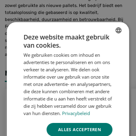
zowel gebruikte als nieuwe pallets. Het bedrijf biedt een
totaaloplossing die gebaseerd is op kwaliteit,
beschikbaarheid, duurzaamheid en betrouwbaarheid. Bij
Foresco vindt u alle pallet gerelateerde diensten onder één
dak, wat zorgt voor een efficiënte samenwerking. In nauwe
Deze website maakt gebruik
samenwerking met klanten streeft Foresco ernaar om de
van cookies.
DUTCH
meest effectieve palletoplossingen te realiseren, volledig
afgestemd op de specifieke behoeften van elke klant.
We gebruiken cookies om inhoud en
ENGLISH
advertenties te personaliseren en om ons
GERMAN
verkeer te analyseren. We delen ook
MEER ARTIKELEN
informatie over uw gebruik van onze site
met onze advertentie- en analysepartners,
die deze kunnen combineren met andere
PPWR; Europese verordening voor verpakkingen en verpa
De
informatie die u aan hen heeft verstrekt of
die zij hebben verzameld door uw gebruik
van hun diensten.
Privacybeleid
ALLES ACCEPTEREN