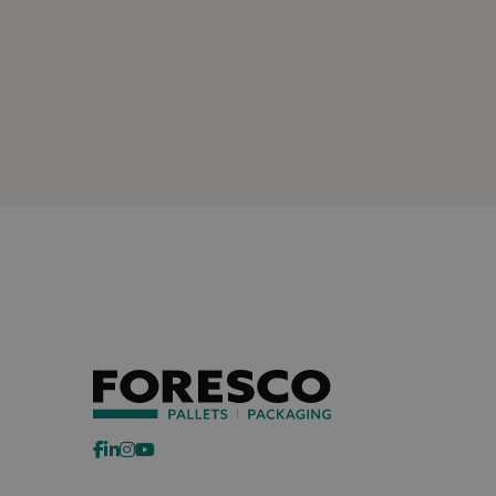
+49 9373 9720 - 0
S
Strikt noodzakelijke
accountbeheer. De we
Naam
googtrans
__cf_bm
_GRECAPTCHA
CookieScriptConse
PHPSESSID