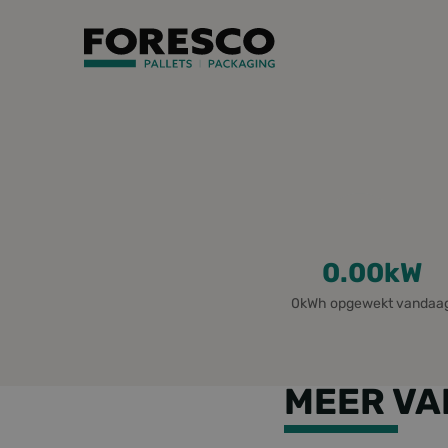
Goede
Veel
opbrengst
opbrengst
Weinig
opbrengst
0.00
kW
0kWh opgewekt vandaa
MEER VA