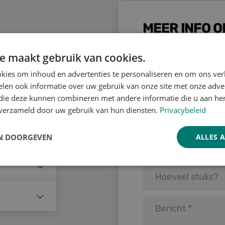
MEER INFO O
AANVRAGEN
e maakt gebruik van cookies.
kies om inhoud en advertenties te personaliseren en om ons ver
enen? Neem
len ook informatie over uw gebruik van onze site met onze adver
 die deze kunnen combineren met andere informatie die u aan hen
n verzameld door uw gebruik van hun diensten.
Privacybeleid
N DOORGEVEN
ALLES 
o.eu
Prestatie
Targeting
Functioneel
Nederland
u
België
sco.eu