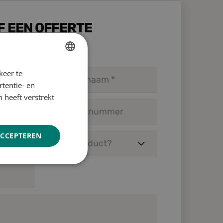
F EEN OFFERTE
keer te
DUTCH
tentie- en
ENGLISH
 heeft verstrekt
GERMAN
ACCEPTEREN
Niet-
Nieuwe pallets
geclassificeerd
Gebruikte pallets