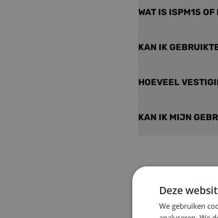
WAT IS ISPM15 O
KAN IK GEBRUIKT
HOEVEEL VESTIG
KAN IK MIJN GEB
Deze websit
We gebruiken coo
analyseren. We de