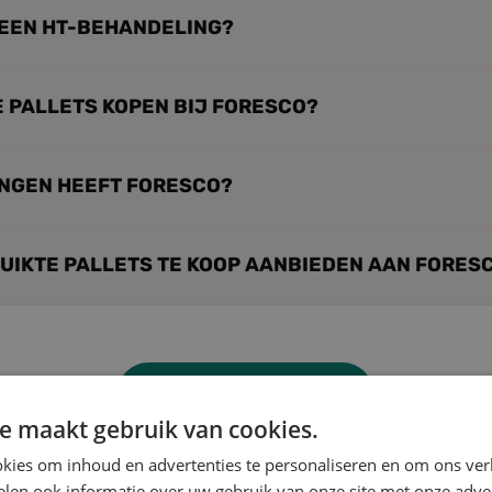
F EEN HT-BEHANDELING?
E PALLETS KOPEN BIJ FORESCO?
INGEN HEEFT FORESCO?
RUIKTE PALLETS TE KOOP AANBIEDEN AAN FORES
Meer vragen laden
e maakt gebruik van cookies.
kies om inhoud en advertenties te personaliseren en om ons ver
len ook informatie over uw gebruik van onze site met onze adver