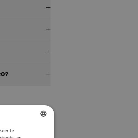
CO?
keer te
DUTCH
tentie- en