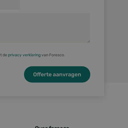
Nieuwe pallets
te maken tussen
te, om geldige
Gebruikte pallets
 van hun website.
 cookie
rd met het oog op
Packaging
cript.com-service
nthouden. De
Collect, Repair & Re-use
zakelijk om correct
et de
privacy verklaring
van Foresco.
 van de PHP-taal.
inden die wordt
s te onderhouden.
egenereerd nummer,
r de site, maar een
elogde status voor
p te slaan voor het
leinden
te maken tussen
te, om geldige
 van hun website.