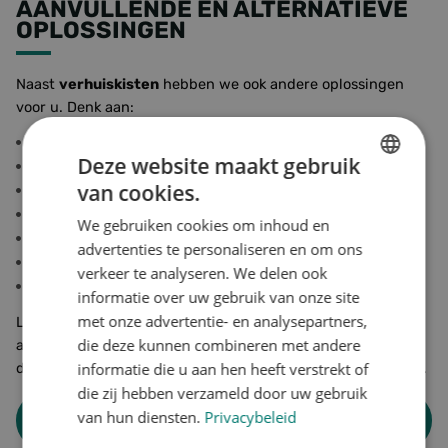
AANVULLENDE EN ALTERNATIEVE
OPLOSSINGEN
Naast
verhuiskisten
hebben we ook andere oplossingen
voor u. Denk aan:
Maatwerk exportkisten
Deze website maakt gebruik
Houten transportkisten
van cookies.
Houten vervoerskisten
DUTCH
Verpakkingen voor industrie en opslag
We gebruiken cookies om inhoud en
ENGLISH
Transportverpakkingen
advertenties te personaliseren en om ons
Luchtvrachtkisten
GERMAN
verkeer te analyseren. We delen ook
Verhuiskratten, etc.
informatie over uw gebruik van onze site
met onze advertentie- en analysepartners,
Laat ons helpen bij uw verhuizing en neem contact op! Ook
die deze kunnen combineren met andere
als u meer wilt weten over de verschillende houten kisten
die we produceren kunt u onze specialist om advies vragen.
informatie die u aan hen heeft verstrekt of
die zij hebben verzameld door uw gebruik
van hun diensten.
Privacybeleid
Meer informatie hierover? Neem gerust contact op!