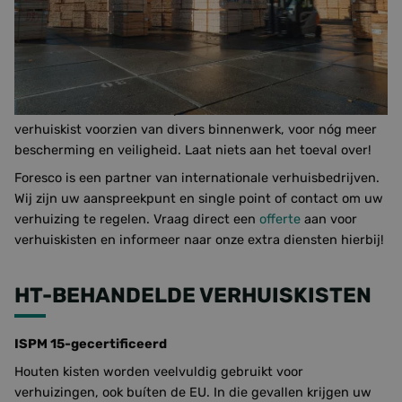
kostbare machines, apparatuur en halffabricaten op
transport moet zetten, wilt u daar simpelweg in ontlast
worden. De behuizing moet meer dan voldoende
bescherming bieden en bestand zijn tegen diverse
verplaatsingen onderweg. Het hout dat wij kiezen vangt
sowieso de eerste schok op. Bovendien kunnen we iedere
verhuiskist voorzien van divers binnenwerk, voor nóg meer
bescherming en veiligheid. Laat niets aan het toeval over!
Foresco is een partner van internationale verhuisbedrijven.
Wij zijn uw aanspreekpunt en single point of contact om uw
verhuizing te regelen. Vraag direct een
offerte
aan voor
verhuiskisten en informeer naar onze extra diensten hierbij!
HT-BEHANDELDE VERHUISKISTEN
ISPM 15-gecertificeerd
Houten kisten worden veelvuldig gebruikt voor
verhuizingen, ook buíten de EU. In die gevallen krijgen uw