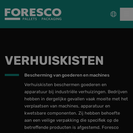
PALLETS
VERHUISKISTEN
COLLECT, REPAIR & RE-USE
PACKAGING
Bescherming van goederen en machines
Verhuiskisten beschermen goederen en
DUURZAAMHEID
apparatuur bij industriële verhuizingen. Bedrijven
hebben in dergelijke gevallen vaak moeite met het
verplaatsen van machines, apparatuur en
Sectoren
kwetsbare componenten. Zij hebben behoefte
Wet- en regelgeving
aan een veilige verpakking die specifiek op de
betreffende producten is afgestemd. Foresco
Kennisbank