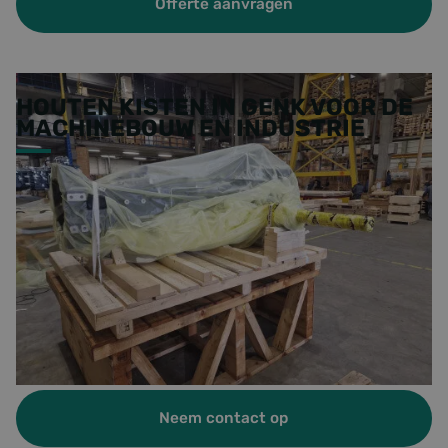
Offerte aanvragen
HOUTEN KISTEN IN GENK VOOR DE
MACHINEBOUW EN INDUSTRIE
Wij leveren regelmatig aan bedrijven in de machinebouw, de
metaalverwerkende industrie en aanverwante sectoren.
Lange houten kisten voor uitstekende componenten,
verstevigde uitvoeringen voor zware onderdelen: wij passen
de constructie aan op wat uw product vraagt. Een
verzwaarde bodem of extra verstevigingen horen tot de
mogelijkheden wanneer de situatie daarom vraagt. Onze
medewerkers in Genk adviseren u over de uitvoering die bij
uw product en uw branche past.
Neem contact op