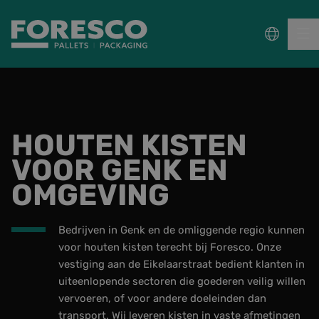
PALLETS
HOUTEN KISTEN
COLLECT, REPAIR & RE-USE
VOOR GENK EN
PACKAGING
OMGEVING
DUURZAAMHEID
Bedrijven in Genk en de omliggende regio kunnen
voor houten kisten terecht bij Foresco. Onze
Sectoren
vestiging aan de Eikelaarstraat bedient klanten in
uiteenlopende sectoren die goederen veilig willen
Wet- en regelgeving
vervoeren, of voor andere doeleinden dan
transport. Wij leveren kisten in vaste afmetingen
Kennisbank