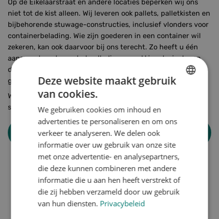
Op de Eikelaarstraat en andere locaties beperken wij ons
niet tot de kist alleen. Wij leveren ook pallets, palletkisten en
bijbehorende stuwage-constructies, inclusief vlonders voor
containerbelading. Wie zijn goederen in een container wil
zekeren, kan ook daarvoor bij ons terecht. Zo heeft u één
aanspreekpunt voor het volledige verpakkingstraject, van
de eerste afmeting tot het moment dat de container
Deze website maakt gebruik
gesloten wordt.
van cookies.
DUTCH
Wilt u een beeld van de mogelijkheden voor uw specifieke
situatie?
We gebruiken cookies om inhoud en
ENGLISH
advertenties te personaliseren en om ons
GERMAN
verkeer te analyseren. We delen ook
Offerte aanvragen
informatie over uw gebruik van onze site
met onze advertentie- en analysepartners,
die deze kunnen combineren met andere
informatie die u aan hen heeft verstrekt of
WAT BEPAALT DE PRIJS VAN
die zij hebben verzameld door uw gebruik
EEN HOUTEN KIST OP MAAT?
van hun diensten.
Privacybeleid
WANNEER IS EEN ISPM 15-