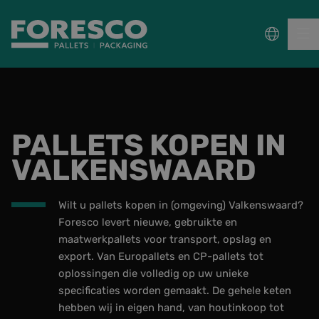
PALLETS
PALLETS KOPEN IN
COLLECT, REPAIR & RE-USE
VALKENSWAARD
PACKAGING
Wilt u pallets kopen in (omgeving) Valkenswaard?
DUURZAAMHEID
Foresco levert nieuwe, gebruikte en
maatwerkpallets voor transport, opslag en
Sectoren
export. Van Europallets en CP-pallets tot
oplossingen die volledig op uw unieke
Wet- en regelgeving
specificaties worden gemaakt. De gehele keten
hebben wij in eigen hand, van houtinkoop tot
Kennisbank