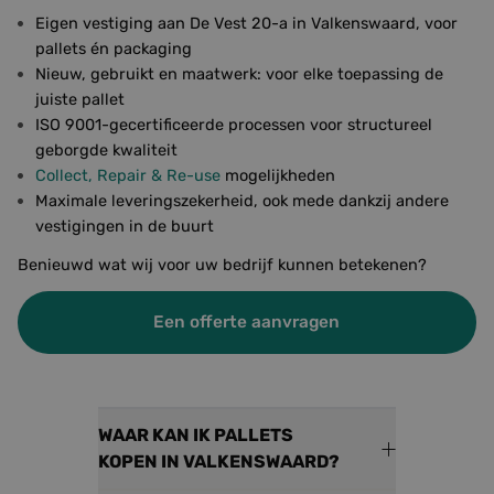
Eigen vestiging aan De Vest 20-a in Valkenswaard, voor
pallets én packaging
Functioneel
Niet-
Nieuw, gebruikt en maatwerk: voor elke toepassing de
geclassificeerd
juiste pallet
ISO 9001-gecertificeerde processen voor structureel
geborgde kwaliteit
Collect, Repair & Re-use
mogelijkheden
Maximale leveringszekerheid, ook mede dankzij andere
vestigingen in de buurt
Strikt noodzakelijk
Prestatie
Targeting
Benieuwd wat wij voor uw bedrijf kunnen betekenen?
Functioneel
Niet-geclassificeerd
Strikt noodzakelijke cookies maken de
Een offerte aanvragen
kernfunctionaliteiten van de website mogelijk, zoals
gebruikersaanmelding en accountbeheer. De
website kan niet goed worden gebruikt zonder de
strikt noodzakelijke cookies.
Aanbieder /
Naam
Vervaldatum
Omschr
WAAR KAN IK PALLETS
Domein
KOPEN IN VALKENSWAARD?
googtrans
www.foresco.eu
Sessie
Deze c
wordt 