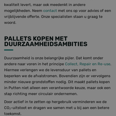
Aanbieder /
kwaliteit levert, maar ook meedenkt in andere
Naam
Vervaldatum
Omschr
Domein
mogelijkheden. Neem
contact
met ons op voor advies of een
googtrans
www.foresco.eu
Sessie
Deze c
vrijblijvende offerte. Onze specialisten staan u graag te
wordt 
woord.
om je
taalvo
te slaa
PALLETS KOPEN MET
__cf_bm
29 minuten
Deze c
Cloudflare Inc.
55 seconden
wordt 
.linkedin.com
DUURZAAMHEIDSAMBITIES
om ond
te mak
mensen
Dit is 
Duurzaamheid is onze belangrijke pijler. Dat komt onder
de web
geldig
andere naar voren in het principe
Collect, Repair en Re-use
.
te kun
Hiermee verlengen we de levensduur van pallets en
over h
van hu
beperken we de afvalstromen. Bovendien zijn er vervolgens
_GRECAPTCHA
5 maanden 4
Googl
minder nieuwe grondstoffen nodig. Dit maakt pallets kopen
Google LLC
weken
reCAP
www.google.com
in Putten niet alleen een verantwoorde keuze, maar ook een
Google Privacy Policy
plaatst
noodza
stap richting meer circulair ondernemen.
cookie
(_GRE
Door actief in te zetten op hergebruik verminderen we de
wannee
wordt 
CO₂-uitstoot en dragen we samen met u bij aan een betere
met he
toekomst.
de risi