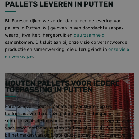
PALLETS LEVEREN IN PUTTEN
Bij Foresco kijken we verder dan alleen de levering van
pallets in Putten. Wij geloven in een doordachte aanpak
waarbij kwaliteit, hergebruik en
duurzaamheid
samenkomen. Dit sluit aan bij onze visie op verantwoorde
productie en samenwerking, die u terugvindt in
onze visie
en werkwijze
.
HOUTEN PALLETS VOOR ÍEDERE
TOEPASSING IN PUTTEN
Foresco levert houten pallets die aansluiten op uw
bedrijfsactiviteiten. Deze pallets worden toegepast in
sectoren zoals de logistiek, chemie en retail, en zijn geschikt
voor zowel nationaal als internationaal gebruik. We helpen u
bij het maken van de juiste keuze, zodat uw goederen veilig