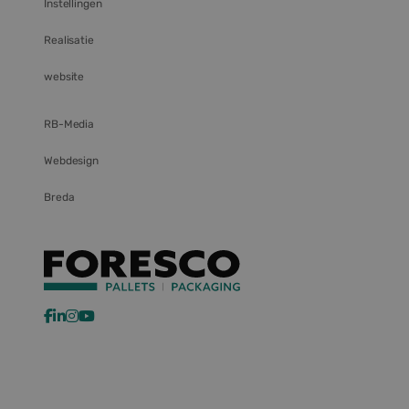
Instellingen
informatie uit
over hoe de
eindgebruiker de
Realisatie
website gebruikt
en over eventuele
advertenties die
website
de eindgebruiker
heeft gezien
voordat hij de
genoemde
RB-Media
website bezocht.
lidc
1 dag
Dit is een
Microsoft
Webdesign
Microsoft MSN 1st
Corporation
party cookie die
.linkedin.com
Breda
zorgt voor de
goede werking
van deze website.
MR
1 week
Dit is een
Microsoft
Microsoft MSN 1st
Corporation
party cookie die
.c.bing.com
we gebruiken om
het gebruik van
de website voor
interne analyses
te meten.
bcookie
1 jaar
Dit is een
Microsoft
Microsoft MSN 1st
Corporation
party cookie voor
.linkedin.com
het delen van de