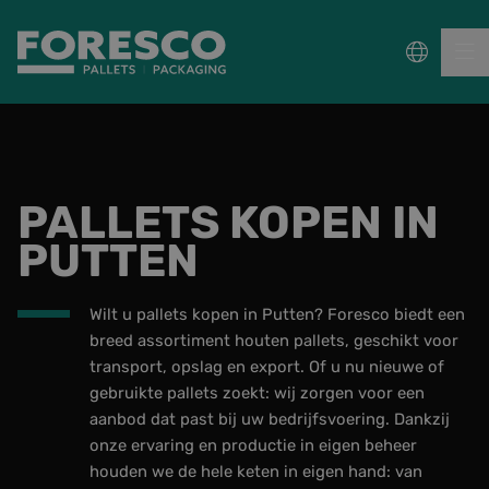
PALLETS
PALLETS KOPEN IN
COLLECT, REPAIR & RE-USE
PUTTEN
PACKAGING
Wilt u pallets kopen in Putten? Foresco biedt een
DUURZAAMHEID
breed assortiment houten pallets, geschikt voor
transport, opslag en export. Of u nu nieuwe of
Sectoren
gebruikte pallets zoekt: wij zorgen voor een
aanbod dat past bij uw bedrijfsvoering. Dankzij
Wet- en regelgeving
onze ervaring en productie in eigen beheer
houden we de hele keten in eigen hand: van
Kennisbank