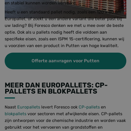
en stabiel kunnen worden vervoerd.
Heeft u een standaard pallet nodig, zoals een 120 x 80 cm
Europallet, of zoekt u een andere variant die beter past bij
uw lading? Bij Foresco denken we met u mee over de beste
optie. Ook als u pallets nodig heeft die voldoen aan
specifieke eisen, zoals een ISPM 15-certificering, kunnen wij
u voorzien van een product in Putten van hoge kwaliteit.
Offerte aanvragen voor Putten
MEER DAN EUROPALLETS: CP-
PALLETS EN BLOKPALLETS
Naast
Europallets
levert Foresco ook
CP-pallets
en
blokpallets
voor sectoren met afwijkende eisen. CP-pallets
zijn ontworpen voor de chemische industrie en worden vaak
gebruikt voor het vervoeren van grondstoffen en