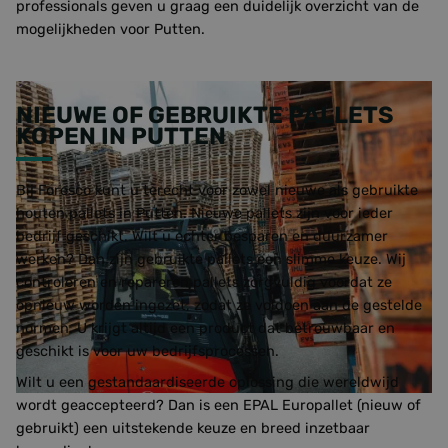
professionals geven u graag een duidelijk overzicht van de
mogelijkheden voor Putten.
NIEUWE OF GEBRUIKTE PALLETS
KOPEN IN PUTTEN
Bij Foresco kunt u terecht voor zowel nieuwe als gebruikte
houten pallets in Putten. Nieuwe pallets zijn voor ieder
bedrijf geschikt. Wilt u echter besparen en duurzamer
werken? Dan zijn gebruikte pallets een slimme keuze. Wij
controleren en repareren pallets zorgvuldig voordat ze
opnieuw worden ingezet, zodat ze voldoen aan de gestelde
normen. U krijgt altijd een product dat betrouwbaar en
geschikt is voor uw bedrijfsprocessen.
Wilt u een gestandaardiseerde oplossing die wereldwijd
wordt geaccepteerd? Dan is een EPAL Europallet (nieuw of
gebruikt) een uitstekende keuze en breed inzetbaar