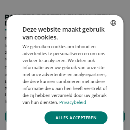
PALLETS BESTELLEN EN LATEN
LEVEREN IN PUTTEN
Deze website maakt gebruik
van cookies.
DUTCH
Bij Foresco kunt u eenvoudig pallets bestellen en laten
leveren in Putten en omgeving. Wij produceren en
We gebruiken cookies om inhoud en
ENGLISH
distribueren pallets in eigen beheer, zodat we snel kunnen
advertenties te personaliseren en om ons
GERMAN
schakelen.
verkeer te analyseren. We delen ook
informatie over uw gebruik van onze site
Of u nu een kleine of grote bestelling plaatst: wij zorgen
met onze advertentie- en analysepartners,
ervoor dat u de pallets ontvangt die u nodig heeft. Heeft u
die deze kunnen combineren met andere
speciale wensen? Wij denken graag met u mee over een
informatie die u aan hen heeft verstrekt of
product dat past. En vervolgens zorgen we ervoor dat uw
transportwerkzaamheden gewoon door kunnen gaan. De
die zij hebben verzameld door uw gebruik
lijntjes zijn kort.
van hun diensten.
Privacybeleid
Meteen contact opnemen
ALLES ACCEPTEREN